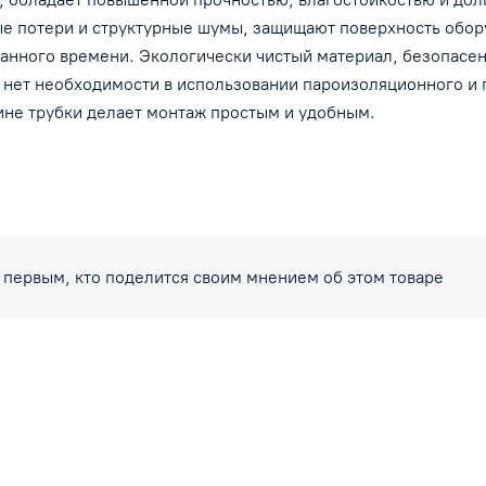
безопасен при работе, не требует средств
е потери и структурные шумы, защищают поверхность обору
персональной защиты.- При применении внутр
анного времени. Экологически чистый материал, безопасен 
зданий нет необходимости в использовании
нет необходимости в использовании пароизоляционного и по
пароизоляционного и покровного слоев.- Групп
лине трубки делает монтаж простым и удобным.
горючести Г1.- Гибкость изделия и технологиче
надрез по всей длине трубки делает монтаж
простым и удобным.
 первым, кто поделится своим мнением об этом товаре