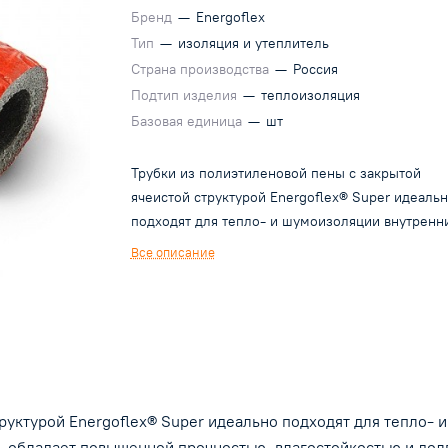
Бренд
—
Energoflex
Тип
—
изоляция и утеплитель
Страна производства
—
Россия
Подтип изделия
—
теплоизоляция
Базовая единица
—
шт
Трубки из полиэтиленовой пены с закрытой
ячеистой структурой Energoflex® Super идеаль
подходят для тепло- и шумоизоляции внутренн
инженерных систем. Материал изделий стоек к
Все описание
агрессивным средам, обладает повышенной
прочностью, влагостойкостью и долговечностью
Гибкие теплоизоляционные трубки просты в
монтаже, эффективно снижают тепловые потер
структурные шумы, защищают поверхность
оборудования от конденсата и коррозии,
препятствуют замерзанию теплоносителя в теч
труктурой Energoflex® Super идеально подходят для тепло
заданного времени. Экологически чистый мате
м, обладает повышенной прочностью, влагостойкостью и до