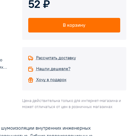
52 ₽
В корзину
Рассчитать доставку
но
их
Нашли дешевле?
Хочу в подарок
.
Цена действительна только для интернет-магазина и
и и
может отличаться от цен в розничных магазинах
ение
- и шумоизоляции внутренних инженерных
риал,
лговечностью. Гибкие теплоизоляционные