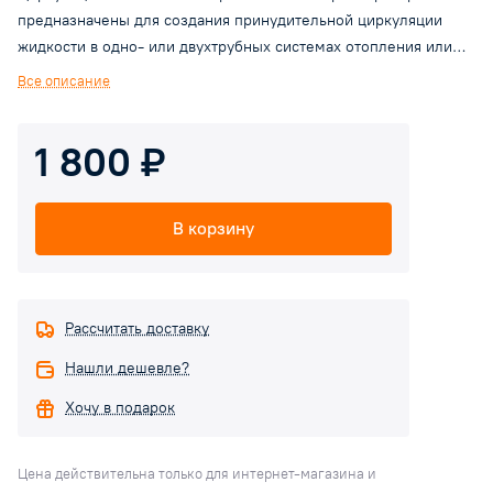
предназначены для создания принудительной циркуляции
жидкости в одно- или двухтрубных системах отопления или
горячего водоснабжения при стабильном или слабо
Все описание
меняющемся расходе. Двигатель насоса однофазный, с
термомозащитой. Регулировка мощности двигателя
1 800 ₽
производится механическим трехпозиционным
переключателем. Корпус насоса выполнен из чугуна с
резьбовыми присоединительными патрубками. Рабочие
В корзину
жидкости - вода малой жесткости, маловязкие, неагрессивные
и невзрывоопасные жидкости без твердых и волокнистых
включений, а также примесей, содержащих минеральные
масла.
Рассчитать доставку
Нашли дешевле?
Хочу в подарок
Цена действительна только для интернет-магазина и