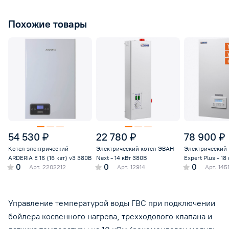
Похожие товары
54 530 ₽
22 780 ₽
78 900 ₽
Котел электрический
Электрический котел ЭВАН
Электрический
ARDERIA E 16 (16 квт) v3 380В
Next - 14 кВт 380В
Expert Plus - 18
0
0
0
Арт.
2202212
Арт.
12914
Арт.
145
Управление температурой воды ГВС при подключении
бойлера косвенного нагрева, трехходового клапана и