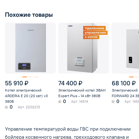
Похожие товары
55 910 ₽
74 400 ₽
68 100 ₽
Котел электрический
Электрический котел ЭВАН
Электрический
ARDERIA E 20 (20 квт) v3
Expert Plus - 14 кВт 380В
FORWARD 24 3
0
0
380В
Арт.
14514
Арт.
145
0
Арт.
2202213
Управление температурой воды ГВС при подключении
бойлера косвенного нагрева, трехходового клапана и