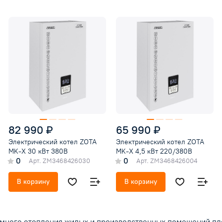
ZOTA «MK» использована силовая схема и сист
электронного управления аналогичная примен
в электрокотлах серии ZOTA «Lux», что делает
функции управления и контроля одинаковыми.
Точно так же, как и в электрокотлах серий «Lux»
моделях «MK», производимых с 2012 года возм
установка модуля GSM (опция), дающего
возможность контролировать работу системы
отопления и управлять мини-котельной с помо
сотового телефона
82 990 ₽
65 990 ₽
Электрический котел ZOTA
Электрический котел ZOTA
MK-X 30 кВт 380В
MK-X 4,5 кВт 220/380В
0
0
Арт.
ZM3468426030
Арт.
ZM3468426004
В корзину
В корзину
ного отопления жилых и производственных помещений пло