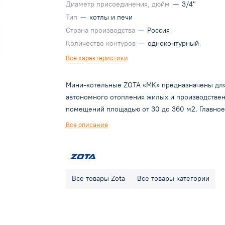
Диаметр присоединения, дюйм
—
3/4"
Тип
—
котлы и печи
Страна производства
—
Россия
Количество контуров
—
одноконтурный
Все характеристики
Мини-котельные ZOTA «MK» предназначены дл
автономного отопления жилых и производстве
помещений площадью от 30 до 360 м2. Главное
отличие мини-котельной от электрокотла состо
Все описание
том, что это комплекс оборудования, собранны
одном корпусе. Под кожухом мини-котельной
расположен тэновый электрокотел с силовым
блоком и блоком управления, а также оборудо
Все товары Zota
Все товары категории
(обвязка) необходимое для работы любой
автономной системы отопления: расширительн
мембранный бак (объем 12л), циркуляционный
насос, группа безопасности. В мини-котельных