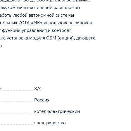
 кожухом мини-котельной расположен
 работы любой автономной системы
отельных ZOTA «MK» использована силовая
т функции управления и контроля
ожна установка модуля GSM (опция), дающего
а
м
3/4"
Россия
котел электрический
электричество