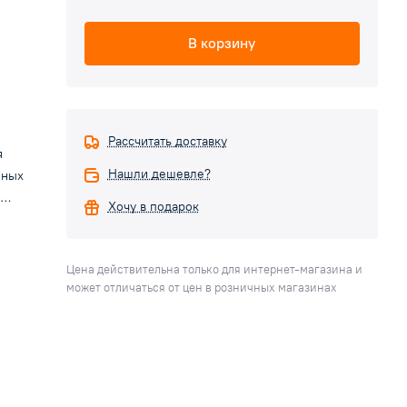
В корзину
Рассчитать доставку
я
Нашли дешевле?
нных
Хочу в подарок
ит в
й в
Цена действительна только для интернет-магазина и
может отличаться от цен в розничных магазинах
вание
ый