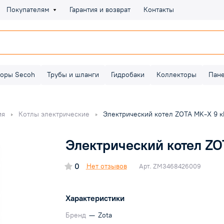
Покупателям
Гарантия и возврат
Контакты
оры Secoh
Трубы и шланги
Гидробаки
Коллекторы
Пан
ия
Котлы электрические
Электрический котел ZOTA MK-X 9 
Электрический котел ZO
0
Нет отзывов
Арт.
ZM3468426009
Характеристики
Бренд
—
Zota