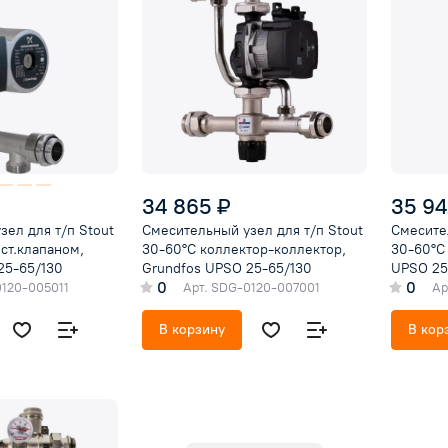
34 865 ₽
35 94
ел для т/п Stout
Смесительный узел для т/п Stout
Смесител
ст.клапаном,
30-60°C коллектор-коллектор,
30-60°C 
25-65/130
Grundfos UPSO 25-65/130
UPSO 25
0
0
120-005011
Арт.
SDG-0120-007001
Ар
В корзину
В кор