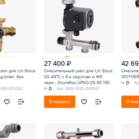
27 400 ₽
42 69
ел для т/п Stout
Смесительный узел для т/п Stout
Смесител
од/клап, без
20-43°C с 3-х ход/клап и ЖК
ISOTHER
0
терм., Grundfos UPSO 25-65 130
Ар
0
120-001000
Арт.
SDG-0120-005001
В корзину
В кор