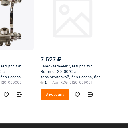
7 627 ₽
зел для т/п
Смесительный узел для т/п
C с
Rommer 20-60°C с
 без насоса
термоголовкой, без насоса, без
0
кронштейна
120-009000
Арт.
RDG-0120-009001
В корзину