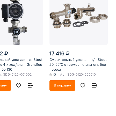
2 ₽
17 416 ₽
ьный узел для т/п Stout
Смесительный узел для т/п Stout
с 4-х ход/клап, Grundfos
20-55°C с термост.клапаном, без
-65 130
насоса
0
т.
SDG-0120-001002
Арт.
SDG-0120-005010
зину
В корзину