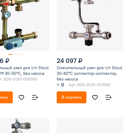
6 ₽
24 097 ₽
ьный узел для т/п Stout
Смесительный узел для т/п Stout
M 30-50°C, без насоса
30-60°C коллектор-коллектор,
без насоса
т.
SDG-0120-006000
0
Арт.
SDG-0120-007000
зину
В корзину