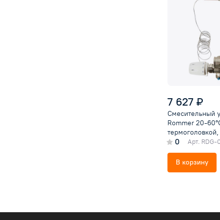
7 627 ₽
Смесительный у
Rommer 20-60°
термоголовкой,
0
Арт.
RDG-0
В корзину