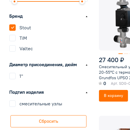
Бренд
Stout
TiM
Valtec
27 400 ₽
Диаметр присоединения, дюйм
Смесительный уз
20-55°C с термо
1"
Grundfos UPSO 
0
Арт.
SDG-0
Подтип изделия
В корзину
смесительные узлы
Сбросить