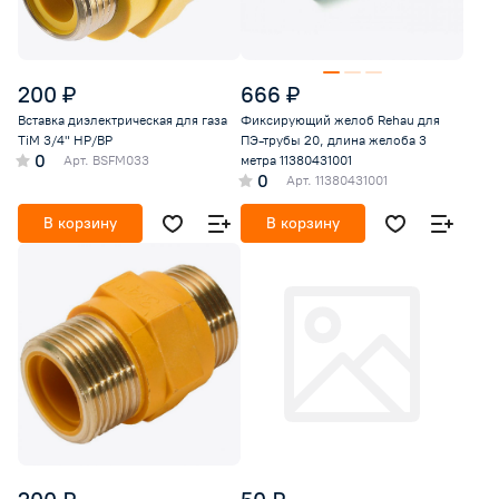
200 ₽
666 ₽
Вставка диэлектрическая для газа
Фиксирующий желоб Rehau для
TiM 3/4" НР/ВР
ПЭ-трубы 20, длина желоба 3
0
Арт.
BSFM033
метра 11380431001
0
Арт.
11380431001
В корзину
В корзину