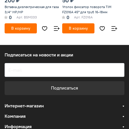
200 ₽
50 ₽
Вставка диэлектрическая для газа
Уголок фиксатор поворота TiM
3/4" НР/НР
FZ016A 45° для труб 16-18мм
0
0
Арт.
BSM033
Арт.
FZ016A
В корзину
В корзину
Подписаться
на новости и акции
Подписаться
Интернет-магазин
Компания
Информация