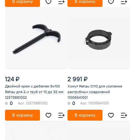
В корзину
В корзину
124 ₽
2 991 ₽
Двойной крюк с дюбелем 8x100
Хомут Rehau O110 для усиления
Rehau для 2-х труб от 10 до 32 мм
раструбных соединений
12573881002
11006641001
0
0
Арт.
12573881002
Арт.
11006641001
В корзину
В корзину