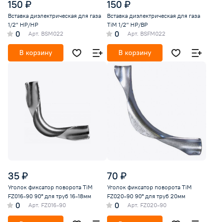
150 ₽
150 ₽
Вставка диэлектрическая для газа
Вставка диэлектрическая для газа
1/2" НР/НР
TiM 1/2" НР/ВР
0
0
Арт.
BSM022
Арт.
BSFM022
В корзину
В корзину
35 ₽
70 ₽
Уголок фиксатор поворота TiM
Уголок фиксатор поворота TiM
FZ016-90 90° для труб 16-18мм
FZ020-90 90° для труб 20мм
0
0
Арт.
FZ016-90
Арт.
FZ020-90