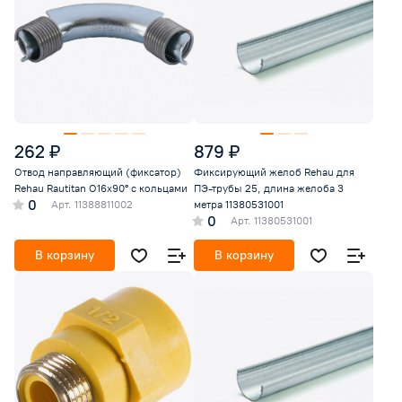
262 ₽
879 ₽
Отвод направляющий (фиксатор)
Фиксирующий желоб Rehau для
Rehau Rautitan O16х90° с кольцами
ПЭ-трубы 25, длина желоба 3
0
Арт.
11388811002
метра 11380531001
0
Арт.
11380531001
В корзину
В корзину