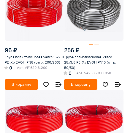
96 ₽
256 ₽
Труба полиэтиленовая Valtec 16x2,0
Труба полиэтиленовая Valtec
PE-Xb EVOH PN8 (отгр. 200/200)
25x3,5 PE-Xa EVOH PN10 (отгр.
0
Арт.
VP1620.3.200
50/50)
0
Арт.
VA2535.3.C.050
В корзину
В корзину