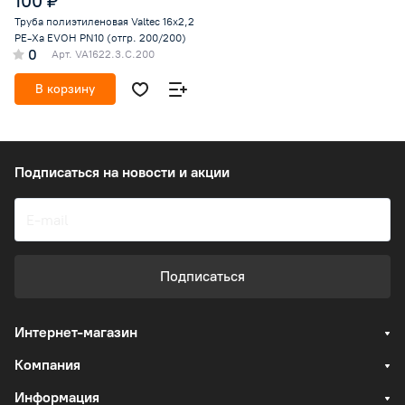
100 ₽
Труба полиэтиленовая Valtec 16x2,2
PE-Xa EVOH PN10 (отгр. 200/200)
0
Арт.
VA1622.3.C.200
В корзину
Подписаться
на новости и акции
Подписаться
Интернет-магазин
Компания
Информация