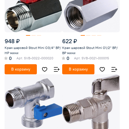
948 ₽
622 ₽
Кран шаровой Stout Mini O3/4" ВР/
Кран шаровой Stout Mini O1/2" ВР/
НР мини
ВР мини
0
0
Арт.
SVB-0022-000020
Арт.
SVB-0021-000015
В корзину
В корзину