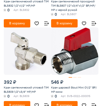
Кран сантехнический угловой TiM
Кран сантехнический проходной
BL5832 1/2"х1/2" НР/НР
TiM BL5807 1/2"х3/4"х1/2" ВР/НР/
0
Арт.
BL5832
НР с черной ручкой
0
Арт.
BL5807
В корзину
В корзину
392 ₽
546 ₽
Кран сантехнический угловой TiM
Кран шаровой Stout Mini O1/2" ВР/
BL5809 1/2"х3/4" НР/НР
НР мини
0
0
Арт.
BL5809
Арт.
SVB-0022-000015
В корзину
В корзину