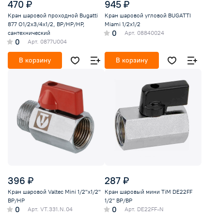
470 ₽
945 ₽
Кран шаровой проходной Bugatti
Кран шаровой угловой BUGATTI
877 O1/2х3/4x1/2, ВР/НР/НР,
Miami 1/2x1/2
0
сантехнический
Арт.
08840024
0
Арт.
0877U004
В корзину
В корзину
396 ₽
287 ₽
Кран шаровой Valtec Mini 1/2"х1/2"
Кран шаровый мини TiM DE22FF
ВР/НР
1/2" ВР/ВР
0
0
Арт.
VT.331.N.04
Арт.
DE22FF-N