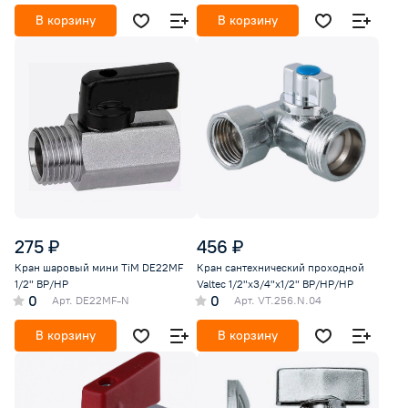
В корзину
В корзину
275 ₽
456 ₽
Кран шаровый мини TiM DE22MF
Кран сантехнический проходной
1/2" ВР/НР
Valtec 1/2"х3/4"х1/2" ВР/НР/НР
0
0
Арт.
DE22MF-N
Арт.
VT.256.N.04
В корзину
В корзину