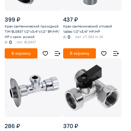
399 ₽
437 ₽
Кран сантехнический проходной
Кран сантехнический угловой
TiM BL5837 1/2"х3/4"х1/2" ВР/НР/
Valtec 1/2"х3/4" НР/НР
0
НР с хром. ручкой
Арт.
VT.392.N.05
0
Арт.
BL5837
В корзину
В корзину
286 ₽
370 ₽