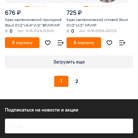
676 ₽
725 ₽
Кран сантехнический проходной
Кран сантехнический угловой Stout
Stout O1/2"х3/4"х1/2" ВР/НР/НР
O1/2"х1/2" НР/НР
0
0
Арт.
SVB-0124-123412
Арт.
SVB-0059-001212
В корзину
В корзину
Загрузить еще
1
2
Подписаться
на новости и акции