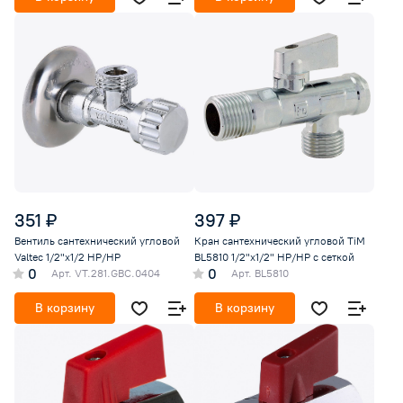
351 ₽
397 ₽
Вентиль сантехнический угловой
Кран сантехнический угловой TiM
Valtec 1/2"х1/2 НР/НР
BL5810 1/2"х1/2" НР/НР с сеткой
0
0
Арт.
VT.281.GBC.0404
Арт.
BL5810
В корзину
В корзину