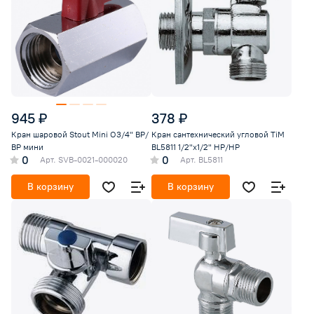
945 ₽
378 ₽
Кран шаровой Stout Mini O3/4" ВР/
Кран сантехнический угловой TiM
ВР мини
BL5811 1/2"х1/2" НР/НР
0
0
Арт.
SVB-0021-000020
Арт.
BL5811
В корзину
В корзину