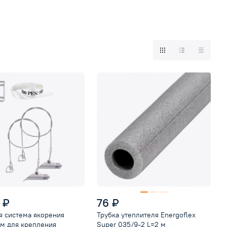
 ₽
76 ₽
я система якорения
Трубка утеплителя Energoflex
ум для крепления
Super 035/9-2 L=2 м