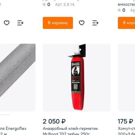
0
емкосте
1
Арт.
2.8.14.
0
Ар
В корзину
В кор
2 050 ₽
175 ₽
ля Energoflex
Анаэробный клей-герметик
Хомут-с
=2 м
Mr.Bond 707 тюбик 250г,
200x3,6