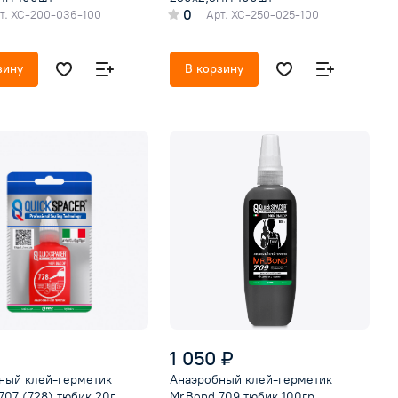
0
т.
ХС-200-036-100
Арт.
ХС-250-025-100
зину
В корзину
1 050 ₽
ный клей-герметик
Анаэробный клей-герметик
707 (728) тюбик 20г,
Mr.Bond 709 тюбик 100гр