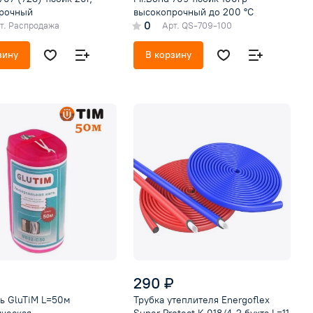
рочный
высокопрочный до 200 °С
0
т.
Распродажа
Арт.
QS-709-100
зину
В корзину
290 ₽
ь GluTiM L=50м
Трубка утеплителя Energoflex