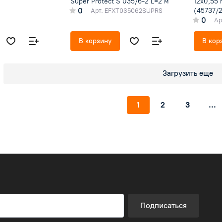
Super Protect S 035/6-2 L=2 м
12х0,55
0
(45737/
Арт.
EFXT035062SUPRS
0
Ар
В корзину
В кор
Загрузить еще
1
2
3
...
Подписаться