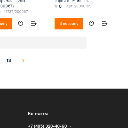
 прямая L=25м
спрей Si-M 165 гр.
0
200067)
Арт.
20000165
т.
45737/200067
зину
В корзину
13
Контакты
+7 (495) 320-40-60