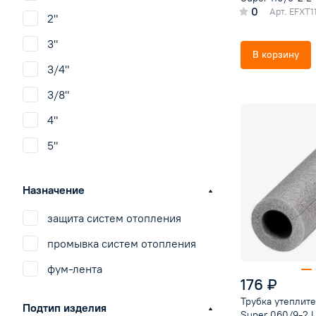
0
Арт.
EFXT1
2"
Stout
3"
TiM
В корзину
3/4"
Tytan
3/8"
Unipak
4"
Warme
5"
Базальтум
1 1/2"
Галан
Назначение
1 1/4"
Момент
защита систем отопления
1"
Политэк
промывка систем отопления
1/2"
Сантехкреп
фум-лента
СантехМастерГель
176 ₽
Тангит
Трубка утеплите
Подтип изделия
Super 060/9-2 