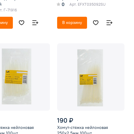
0
й
Арт.
EFXT035092SU
т.
Г-71916
зину
В корзину
190 ₽
тяжка нейлоновая
Хомут-стяжкa нeйлонoвая
мм 100шт
250x2,5мм 100шт