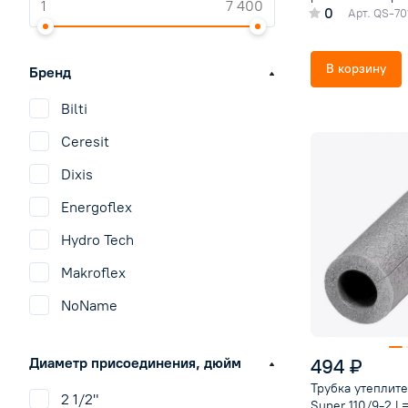
0
Арт.
QS-70
В корзину
Бренд
Bilti
Ceresit
Dixis
Energoflex
Hydro Tech
Makroflex
NoName
Pipal
494 ₽
Диаметр присоединения, дюйм
Sinicon
Трубка утеплите
2 1/2"
SteelTEX
Super 110/9-2 L