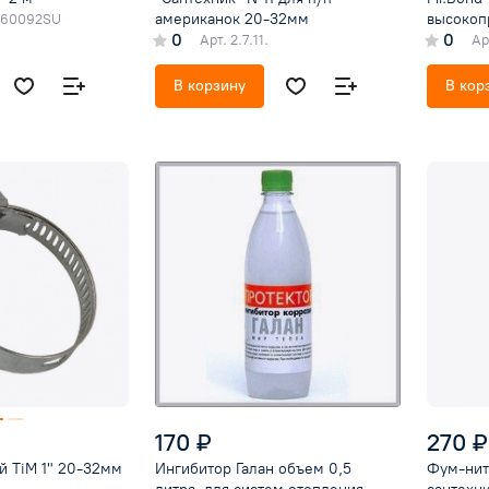
американок 20-32мм
высокоп
060092SU
0
0
Арт.
2.7.11.
Ар
В корзину
В кор
170 ₽
270 ₽
й TiM 1" 20-32мм
Ингибитор Галан объем 0,5
Фум-нит