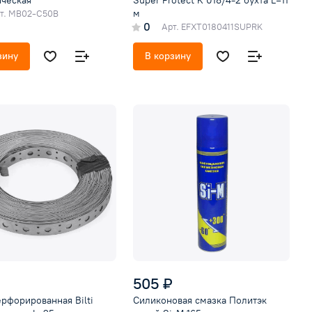
ическая
Super Protect K 018/4-2 бухта L=11
м
т.
MB02-C50B
0
Арт.
EFXT0180411SUPRK
зину
В корзину
505 ₽
рфорированная Bilti
Силиконовая смазка Политэк