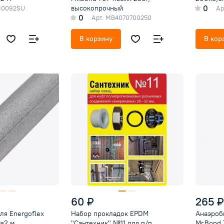
0
высокопрочный
10092SU
Ар
0
Арт.
MB4070700250
В корзину
В кор
60 ₽
265 ₽
ля Energoflex
Набор прокладок EPDM
Анаэроб
L=2 м
"Сантехник" №11 для п/п
Mr.Bond 