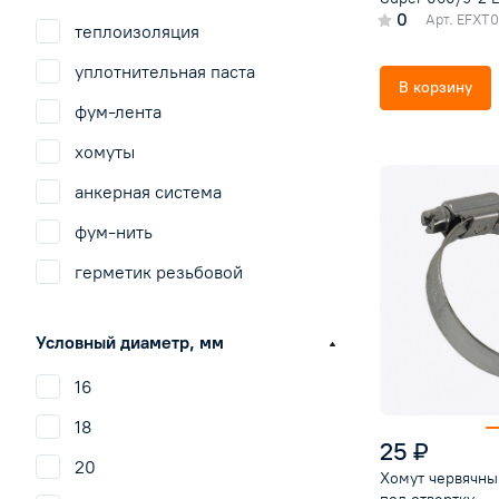
ЭКОН
0
Арт.
EFXT
теплоизоляция
уплотнительная паста
В корзину
фум-лента
хомуты
анкерная система
фум-нить
герметик резьбовой
герметик строительный
Условный диаметр, мм
гидропломба
16
реагенты для промывки
систем отопления
18
25 ₽
лен
20
Хомут червячны