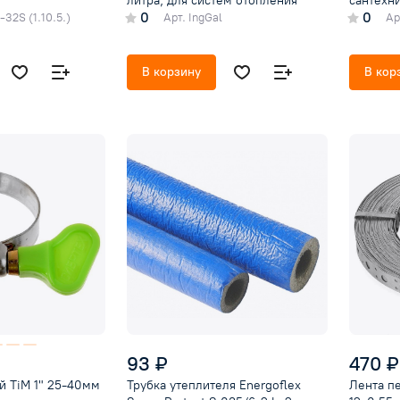
литра, для систем отопления
сантехн
0
0
32S (1.10.5.)
Арт.
IngGal
Ар
В корзину
В кор
93 ₽
470 ₽
й TiM 1" 25-40мм
Трубка утеплителя Energoflex
Лента пе