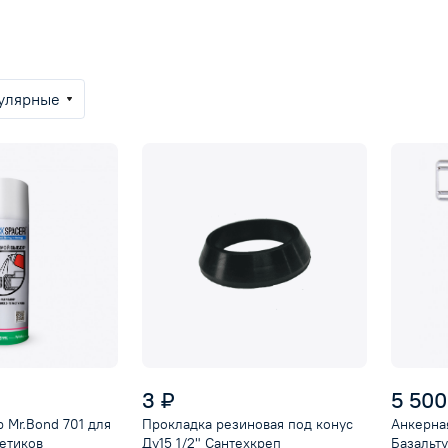
улярные
3 ₽
5 500
 Mr.Bond 701 для
Прокладка резиновая под конус
Анкерна
етиков
Ду15 1/2" Сантехкреп
Базальт