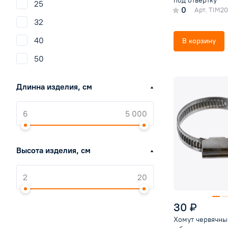
лента монтажная
под отвертку
25
0
Арт.
TIM20-
лента перфорированная
32
прокладки
40
В корзину
реагенты
50
смазки
Длинна изделия, см
стяжки нейлоновые
уплотнительные материалы
Высота изделия, см
30 ₽
Хомут червячны